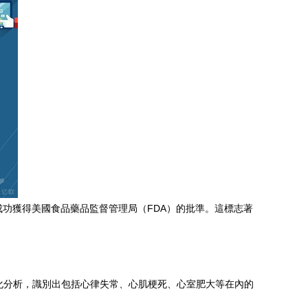
臺）成功獲得美國食品藥品監督管理局（FDA）的批準。這標志著
的自動化分析，識別出包括心律失常、心肌梗死、心室肥大等在內的