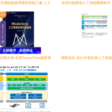
互聯賦能家用電器智能工廠 人工
支招功能最強人工智能圍棋軟件
智能應用軟件開發之路
數據恢復軟件,支持圖片 音頻 文
有功能全免費 ...
制大師 利用TensorFlow讓家電
德勤咨詢 2021年制造業人工智
自主適應你的生活
發展報告與軟件實踐