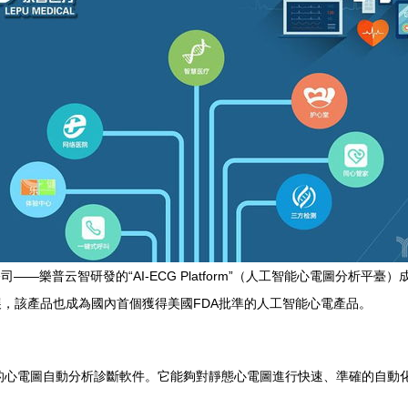
—樂普云智研發的“AI-ECG Platform”（人工智能心電圖分析平
，該產品也成為國內首個獲得美國FDA批準的人工智能心電產品。
深度學習技術的心電圖自動分析診斷軟件。它能夠對靜態心電圖進行快速、準確