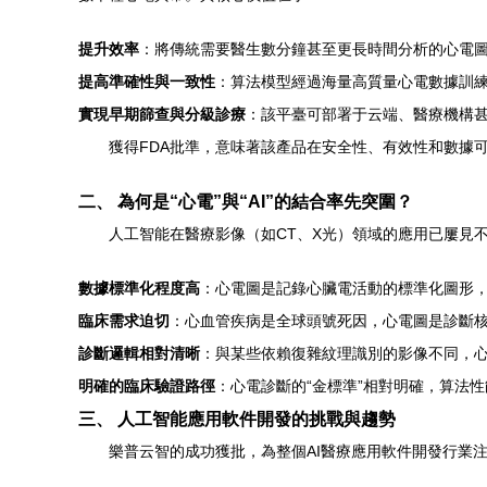
提升效率
：將傳統需要醫生數分鐘甚至更長時間分析的心電
提高準確性與一致性
：算法模型經過海量高質量心電數據訓
實現早期篩查與分級診療
：該平臺可部署于云端、醫療機構
獲得FDA批準，意味著該產品在安全性、有效性和數據
二、 為何是“心電”與“AI”的結合率先突圍？
人工智能在醫療影像（如CT、X光）領域的應用已屢見
數據標準化程度高
：心電圖是記錄心臟電活動的標準化圖形
臨床需求迫切
：心血管疾病是全球頭號死因，心電圖是診斷
診斷邏輯相對清晰
：與某些依賴復雜紋理識別的影像不同，
明確的臨床驗證路徑
：心電診斷的“金標準”相對明確，算法
三、 人工智能應用軟件開發的挑戰與趨勢
樂普云智的成功獲批，為整個AI醫療應用軟件開發行業