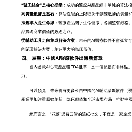
“醫工結合”是核心壁壘
：成功的醫療AI產品絕非單純的算法
高質量數據是基石
：算法性能的上限取決于訓練數據的質量
法規準入是生命線
：醫療產品關乎生命健康，各國監管嚴格。從
品實現商業價值的必經之路。
從輔助工具走向集成解決方案
：未來的AI醫療軟件不會孤立
的閉環解決方案，創造更大的臨床價值。
四、 展望：中國AI醫療軟件出海新篇章
國內首款AI心電產品獲FDA批準，是一個起點而非終
力。
可以預見，未來將有更多來自中國的AI輔助診斷軟件（
產業更加注重原始創新、臨床價值和全球市場布局，推動中國
總而言之，“花落”樂普云智的這紙批文，不僅是一家企