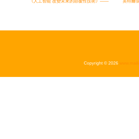
《人工智能 改變未來的顛覆性技術》——
英特爾張
一部梳理技術脈絡與探索應用前景的權威
社區參
指南
Copyright © 2026
www.maili