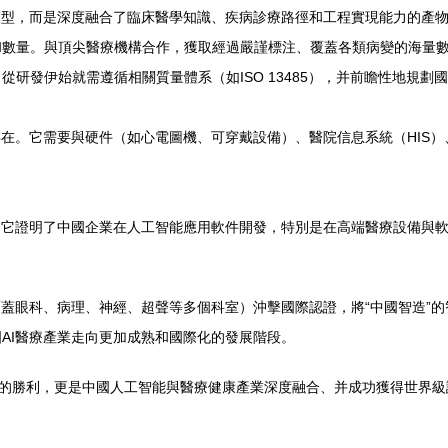
模型，而是深度融合了臨床醫學知識、疾病診療路徑和工程實現能力的產
和數量。與頂尖醫療機構合作，獲取經過嚴謹標注、覆蓋各類病變的海量
研發伊始就需遵循相關質量體系（如ISO 13485），并前瞻性地規劃國
存在。它需要與硬件（如心電圖機、可穿戴設備）、醫院信息系統（HIS
點。它證明了中國企業在人工智能應用軟件開發，特別是在高端醫療設備與
覆蓋眼科、病理、神經、超聲等多個科室）沖擊國際認證，將“中國智造”
AI醫療產業走向更加成熟和國際化的發展階段。
業的勝利，更是中國人工智能與醫療健康產業深度融合、并成功獲得世界