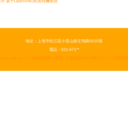
宇 基于OpenVINO的英特爾智慧
考架構與人工智能應用軟件開發
地址：上海市松江區小昆山鎮文翔路5016號
電話：021-671**
anjie.com.cn
人工智能應用軟件開發
上海逅銳科技有限公司
人工智能應