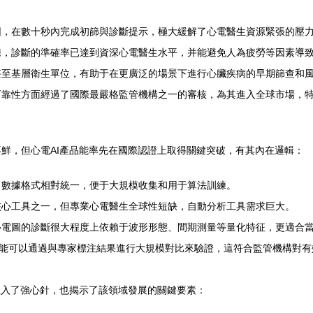
圖，在數十秒內完成初篩與診斷提示，極大緩解了心電醫生資源緊張的壓
練，診斷的準確率已達到資深心電醫生水平，并能避免人為疲勞等因素導
甚至基層衛生單位，有助于在更廣泛的場景下進行心臟疾病的早期篩查和
可靠性方面經過了國際最嚴格監管機構之一的審核，為其進入全球市場，
不鮮，但心電AI產品能率先在國際認證上取得關鍵突破，有其內在邏輯：
，數據格式相對統一，便于大規模收集和用于算法訓練。
核心工具之一，但專業心電醫生全球性短缺，自動分析工具需求巨大。
心電圖的診斷很大程度上依賴于波形形態、間期測量等量化特征，更適合
性能可以通過與專家標注結果進行大規模對比來驗證，這符合監管機構對
注入了強心針，也揭示了該領域發展的關鍵要素：