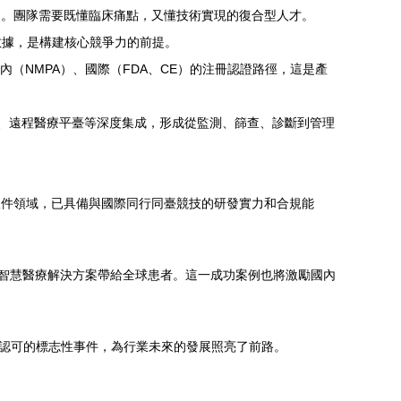
物。團隊需要既懂臨床痛點，又懂技術實現的復合型人才。
數據，是構建核心競爭力的前提。
內（NMPA）、國際（FDA、CE）的注冊認證路徑，這是產
）、遠程醫療平臺等深度集成，形成從監測、篩查、診斷到管理
軟件領域，已具備與國際同行同臺競技的研發實力和合規能
的智慧醫療解決方案帶給全球患者。這一成功案例也將激勵國內
級認可的標志性事件，為行業未來的發展照亮了前路。