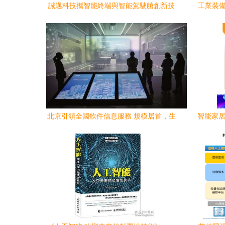
誠邁科技攜智能終端與智能駕駛艙創新技
工業裝備
術亮相日本IT Week Tokyo
北京引領全國軟件信息服務 規模居首，生
智能家居控
態體系與AI應用雙輪驅動